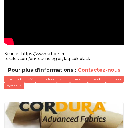
Source :
https://www.schoeller-
textiles.com/en/technologies/faq-coldblack
Pour plus d’informations :
Contactez-nous
coldblack
UV
protection
soleil
lumière
absorbe
relexion
extérieur