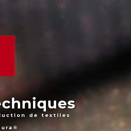
Techniques
uction de textiles
dura®