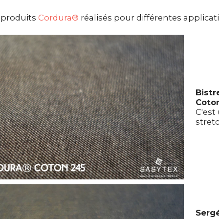
 produits
Cordura®
réalisés pour différentes applicat
Bistr
Coto
C'est 
stret
Serg