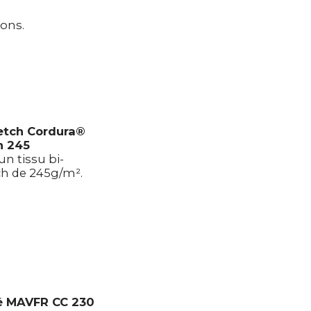
ions.
etch Cordura®
n 245
un tissu bi-
ch de 245g/m².
é MAVFR CC 230