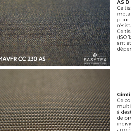
AS D
Ce ti
méta
pour 
résist
Ce ti
(ISO 1
antis
déper
Giml
Ce co
multi
à des
de pr
indiv
armé