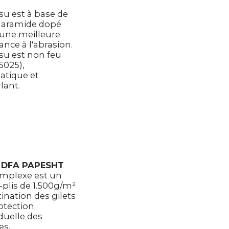
ssu est à base de
 aramide dopé
une meilleure
ance à l'abrasion.
ssu est non feu
5025),
tatique et
lant.
i DFA PAPESHT
mplexe est un
-plis de 1.500g/m²
tination des gilets
otection
iduelle des
es.