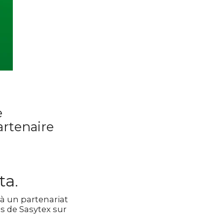
e
artenaire
ta.
 à un partenariat
ns de Sasytex sur