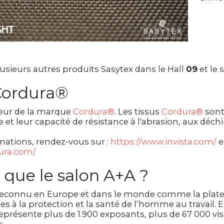
usieurs autres produits Sasytex dans le Hall
09
et le 
 Cordura®
eur de la marque
Cordura®
. Les tissus
Cordura®
sont
e et leur capacité de résistance à l'abrasion, aux déch
mations, rendez-vous sur :
https://www.invista.com/
e
ura.com/
 que le salon A+A ?
 reconnu en Europe et dans le monde comme la plat
ées à la protection et la santé de l’homme au travail.
représente plus de 1.900 exposants, plus de 67 000 vi
s.