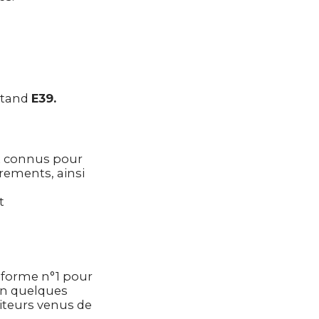
stand
E39.
 connus pour
irements, ainsi
t
eforme n°1 pour
 En quelques
siteurs venus de