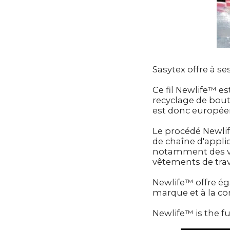
Sasytex offre à se
Ce fil Newlife™ es
recyclage de boute
est donc europée
Le procédé Newlif
de chaîne d'applic
notamment des vê
vêtements de trav
Newlife™ offre ég
marque et à la c
Newlife™ is the fu