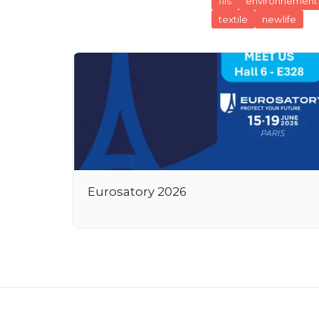
fils
environnement
textile
newlife
Eurosatory 2026