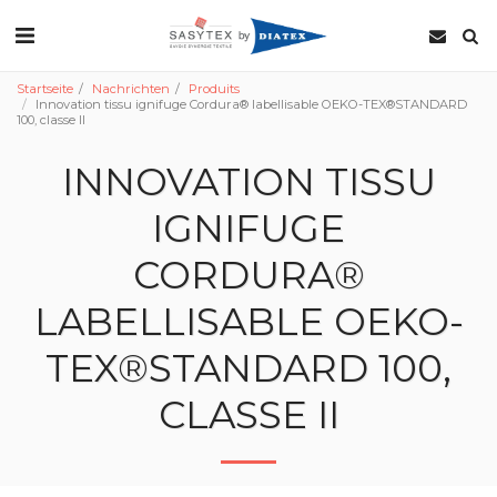
Startseite
Nachrichten
Produits
Innovation tissu ignifuge Cordura® labellisable OEKO-TEX®STANDARD
100, classe II
INNOVATION TISSU
IGNIFUGE
CORDURA®
LABELLISABLE OEKO-
TEX®STANDARD 100,
CLASSE II