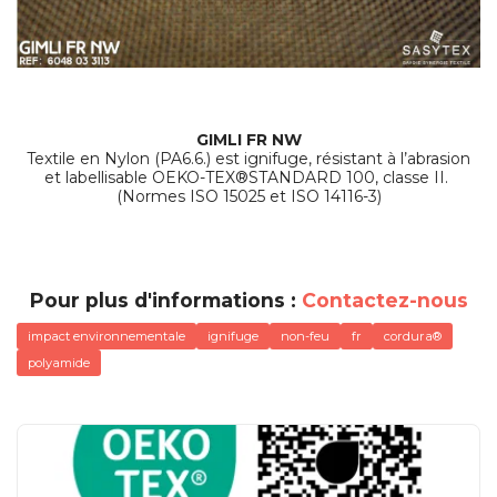
GIMLI FR NW
Textile en Nylon (PA6.6.) est ignifuge, résistant à l’abrasion
et labellisable OEKO-TEX®STANDARD 100, classe II.
(Normes ISO 15025 et ISO 14116-3)
Pour plus d'informations :
Contactez-nous
impact environnementale
ignifuge
non-feu
fr
cordura®
polyamide